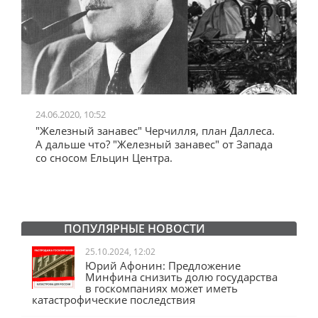
24.06.2020, 10:52
0
"Железный занавес" Черчилля, план Даллеса.
"
"
А дальше что? "Железный занавес" от Запада
и
со сносом Ельцин Центра.
ПОПУЛЯРНЫЕ НОВОСТИ
25.10.2024, 12:02
Юрий Афонин: Предложение
Минфина снизить долю государства
в госкомпаниях может иметь
катастрофические последствия