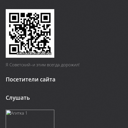
Я Cоветский–и этим всегда дорожил!
Посетители сайта
Слушать