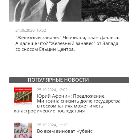
24.06.2020, 10:52
0
"Железный занавес" Черчилля, план Даллеса.
"
"
А дальше что? "Железный занавес" от Запада
и
со сносом Ельцин Центра.
ПОПУЛЯРНЫЕ НОВОСТИ
25.10.2024, 12:02
Юрий Афонин: Предложение
Минфина снизить долю государства
в госкомпаниях может иметь
катастрофические последствия
25.10.2024, 11:19
Во всём виноват Чубайс