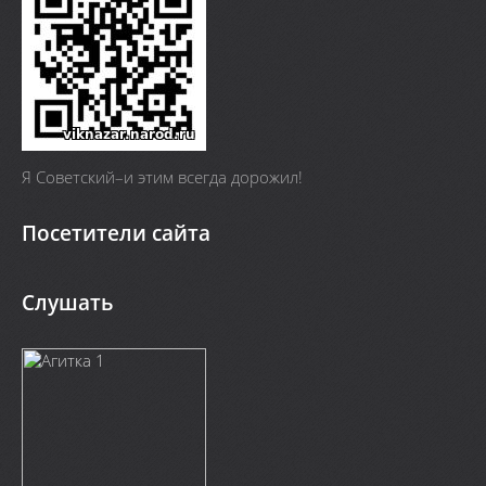
Я Cоветский–и этим всегда дорожил!
Посетители сайта
Слушать