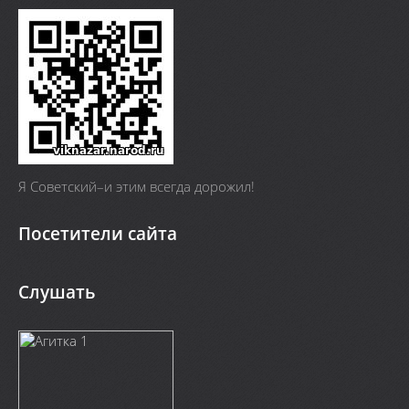
Я Cоветский–и этим всегда дорожил!
Посетители сайта
Слушать