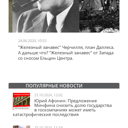
24.06.2020, 10:52
0
"Железный занавес" Черчилля, план Даллеса.
"
"
А дальше что? "Железный занавес" от Запада
и
со сносом Ельцин Центра.
ПОПУЛЯРНЫЕ НОВОСТИ
25.10.2024, 12:02
Юрий Афонин: Предложение
Минфина снизить долю государства
в госкомпаниях может иметь
катастрофические последствия