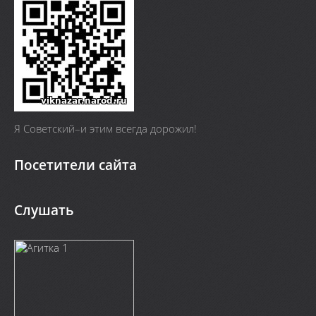
Я Cоветский–и этим всегда дорожил!
Посетители сайта
Слушать