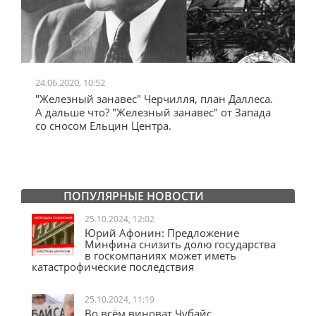
24.06.2020, 10:52
0
"Железный занавес" Черчилля, план Даллеса.
"
"
А дальше что? "Железный занавес" от Запада
и
со сносом Ельцин Центра.
ПОПУЛЯРНЫЕ НОВОСТИ
25.10.2024, 12:02
Юрий Афонин: Предложение
Минфина снизить долю государства
в госкомпаниях может иметь
катастрофические последствия
25.10.2024, 11:19
Во всём виноват Чубайс