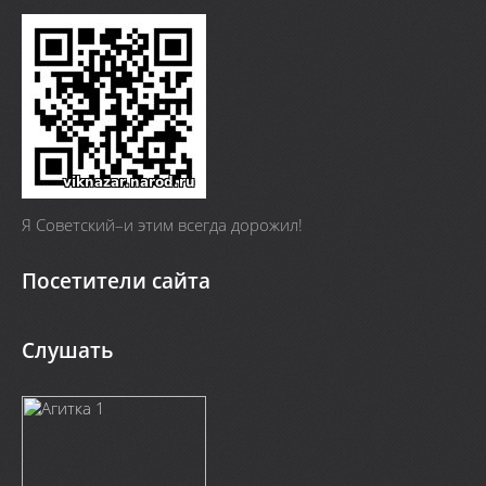
Я Cоветский–и этим всегда дорожил!
Посетители сайта
Слушать