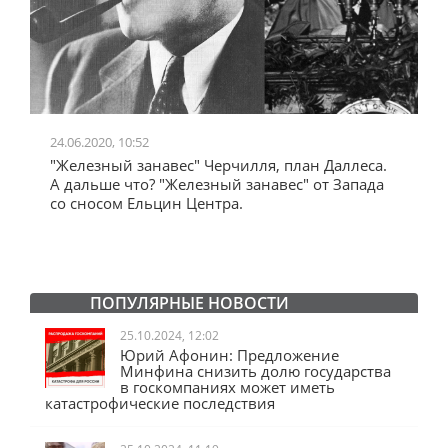
24.06.2020, 10:52
0
"Железный занавес" Черчилля, план Даллеса.
"
"
А дальше что? "Железный занавес" от Запада
и
со сносом Ельцин Центра.
ПОПУЛЯРНЫЕ НОВОСТИ
25.10.2024, 12:02
Юрий Афонин: Предложение
Минфина снизить долю государства
в госкомпаниях может иметь
катастрофические последствия