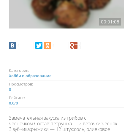
00:01:08
Категория:
Хобби и образование
Просмотров:
0
Рейтинг:
0.0
/
0
Замечательная закуска из грибов с
чесночком.Состав:петрушка — 2 веточки;чеснок —
3 зубчика;рыжики — 12 штук;соль, оливковое