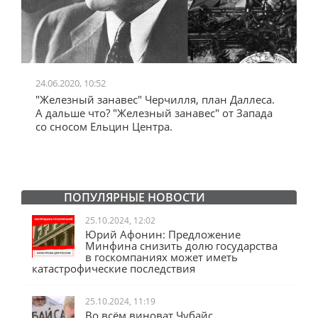
24.06.2020, 10:52
0
"Железный занавес" Черчилля, план Даллеса.
"
"
А дальше что? "Железный занавес" от Запада
и
со сносом Ельцин Центра.
ПОПУЛЯРНЫЕ НОВОСТИ
25.10.2024, 12:02
Юрий Афонин: Предложение
Минфина снизить долю государства
в госкомпаниях может иметь
катастрофические последствия
25.10.2024, 11:19
Во всём виноват Чубайс