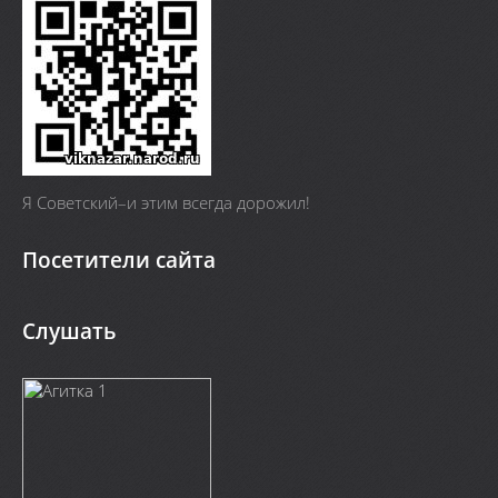
Я Cоветский–и этим всегда дорожил!
Посетители сайта
Слушать