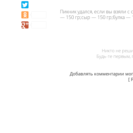
Пикник удался, если вы взяли с
— 150 гр;сыр — 150 гр;булка —
Никто не реши
Будь-те первым,
Добавлять комментарии мог
[