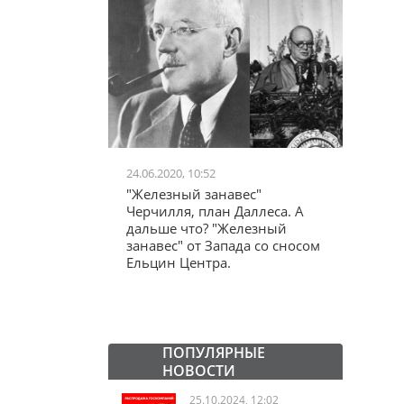
24.06.2020, 10:52
03.04.20
школьников в
"Железный занавес"
"Мама,
лся втайне
Черчилля, план Даллеса. А
акции
ластей"
дальше что? "Железный
"кучки
занавес" от Запада со сносом
Ельцин Центра.
ПОПУЛЯРНЫЕ
НОВОСТИ
25.10.2024, 12:02