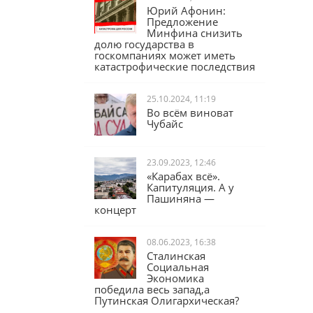
Юрий Афонин:
Предложение
Минфина снизить
долю государства в
госкомпаниях может иметь
катастрофические последствия
25.10.2024, 11:19
Во всём виноват
Чубайс
23.09.2023, 12:46
«Карабах всё».
Капитуляция. А у
Пашиняна —
концерт
08.06.2023, 16:38
Сталинская
Социальная
Экономика
победила весь запад,а
Путинская Олигархическая?