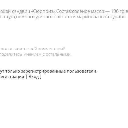
 собой сэндвич «Сюрприз».Состав:соленое масло — 100 гр;
 1 штука;немного утиного паштета и маринованых огурцов.
лся оставить свой комментарий.
 поделитесь мнением с остальными.
ут только зарегистрированные пользователи.
Регистрация
|
Вход
]