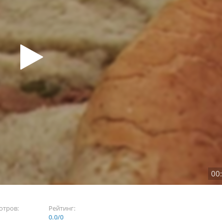
00
отров:
Рейтинг:
0.0
/
0