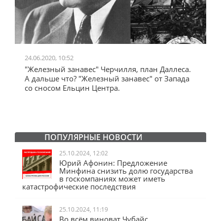
24.06.2020, 10:52
0
"Железный занавес" Черчилля, план Даллеса.
"
"
А дальше что? "Железный занавес" от Запада
и
со сносом Ельцин Центра.
ПОПУЛЯРНЫЕ НОВОСТИ
25.10.2024, 12:02
Юрий Афонин: Предложение
Минфина снизить долю государства
в госкомпаниях может иметь
катастрофические последствия
25.10.2024, 11:19
Во всём виноват Чубайс