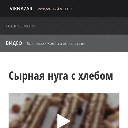
VIKNAZAR
Рождённый в СССР
ГЛАВНОЕ МЕНЮ
ВИДЕО
Все видео
»
Хобби и образование
Сырная нуга с хлебом