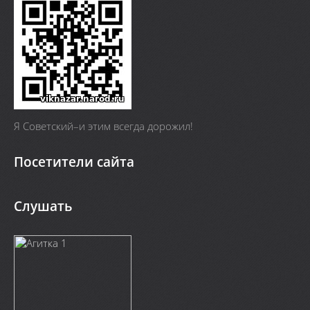
Я Cоветский–и этим всегда дорожил!
Посетители сайта
Слушать