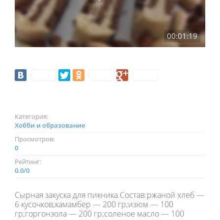
00:01:19
Категория:
Хобби и образование
Просмотров:
0
Рейтинг:
0.0
/
0
Сырная закуска для пикника.Состав:ржаной хлеб —
6 кусочков;камамбер — 200 гр;изюм — 100
гр;горгонзола — 200 гр;соленое масло — 100