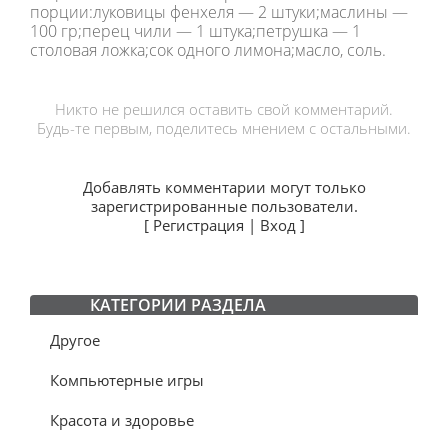
порции:луковицы фенхеля — 2 штуки;маслины —
100 гр;перец чили — 1 штука;петрушка — 1
столовая ложка;сок одного лимона;масло, соль.
Никто не решился оставить свой комментарий.
Будь-те первым, поделитесь мнением с остальными.
Добавлять комментарии могут только
зарегистрированные пользователи.
[
Регистрация
|
Вход
]
КАТЕГОРИИ РАЗДЕЛА
Другое
Компьютерные игры
Красота и здоровье