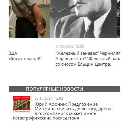
24.06.2020, 10:52
0
"Железный занавес" Черчилля, план Даллеса.
"
"
А дальше что? "Железный занавес" от Запада
и
со сносом Ельцин Центра.
ПОПУЛЯРНЫЕ НОВОСТИ
25.10.2024, 12:02
Юрий Афонин: Предложение
Минфина снизить долю государства
в госкомпаниях может иметь
катастрофические последствия