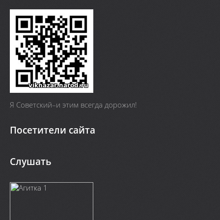
Я Cоветский–и этим всегда дорожил!
Посетители сайта
Слушать