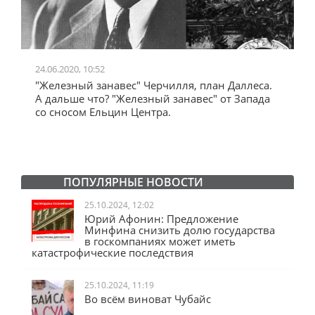
24.06.2020, 10:52
0
"Железный занавес" Черчилля, план Даллеса.
"
"
А дальше что? "Железный занавес" от Запада
и
со сносом Ельцин Центра.
ПОПУЛЯРНЫЕ НОВОСТИ
25.10.2024, 12:02
Юрий Афонин: Предложение
Минфина снизить долю государства
в госкомпаниях может иметь
катастрофические последствия
25.10.2024, 11:19
Во всём виноват Чубайс