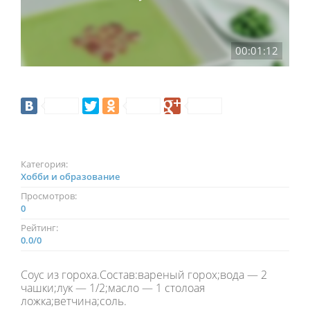
00:01:12
Категория:
Хобби и образование
Просмотров:
0
Рейтинг:
0.0
/
0
Соус из гороха.Состав:вареный горох;вода — 2
чашки;лук — 1/2;масло — 1 столоая
ложка;ветчина;соль.