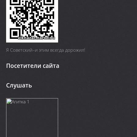
Я Cоветский–и этим всегда дорожил!
Посетители сайта
Слушать