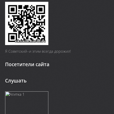
Я Cоветский–и этим всегда дорожил!
Посетители сайта
Слушать