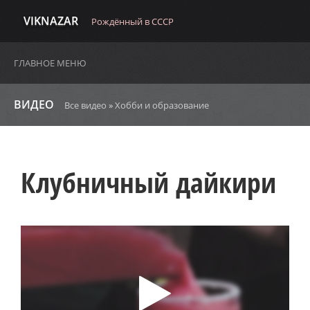
VIKNAZAR
Рождённый в СССР
ГЛАВНОЕ МЕНЮ
ВИДЕО
Все видео
»
Хобби и образование
Клубничный дайкири