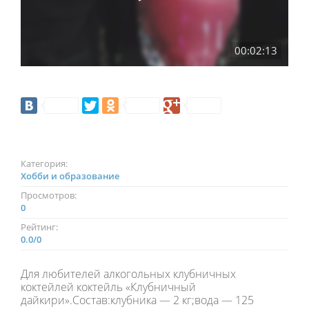
00:02:13
Категория:
Хобби и образование
Просмотров:
0
Рейтинг:
0.0
/
0
Для любителей алкогольных клубничных
коктейлей коктейль «Клубничный
дайкири».Состав:клубника — 2 кг;вода — 125