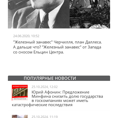
24.06.2020, 10:52
0
"Железный занавес" Черчилля, план Даллеса.
"
"
А дальше что? "Железный занавес" от Запада
и
со сносом Ельцин Центра.
ПОПУЛЯРНЫЕ НОВОСТИ
25.10.2024, 12:02
Юрий Афонин: Предложение
Минфина снизить долю государства
в госкомпаниях может иметь
катастрофические последствия
25.10.2024, 11:19