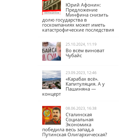
Юрий Афонин:
Предложение
Минфина снизить
долю государства в
госкомпаниях может иметь
катастрофические последствия
25.10.2024, 11:19
Во всём виноват
Чубайс
23.09.2023, 12:46
«Карабах всё».
Капитуляция. А у
Пашиняна —
концерт
08.06.2023, 16:38
Сталинская
Социальная
Экономика
победила весь запад,а
Путинская Олигархическая?