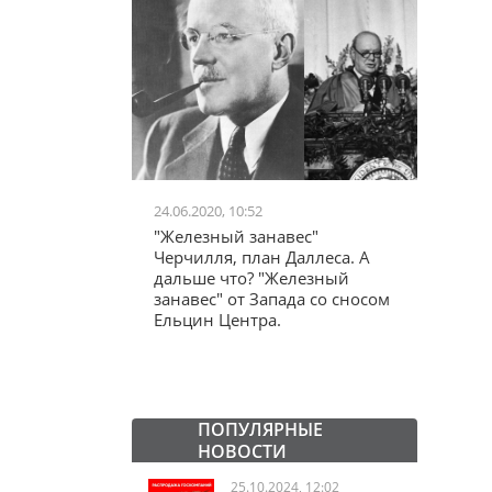
24.06.2020, 10:52
03.04.20
школьников в
"Железный занавес"
"Мама,
лся втайне
Черчилля, план Даллеса. А
акции
ластей"
дальше что? "Железный
"кучки
занавес" от Запада со сносом
Ельцин Центра.
ПОПУЛЯРНЫЕ
НОВОСТИ
25.10.2024, 12:02