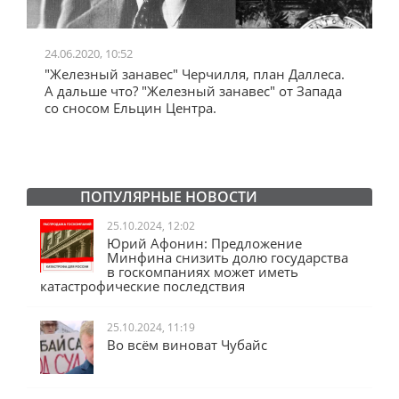
24.06.2020, 10:52
0
"Железный занавес" Черчилля, план Даллеса.
"
"
А дальше что? "Железный занавес" от Запада
и
со сносом Ельцин Центра.
ПОПУЛЯРНЫЕ НОВОСТИ
25.10.2024, 12:02
Юрий Афонин: Предложение
Минфина снизить долю государства
в госкомпаниях может иметь
катастрофические последствия
25.10.2024, 11:19
Во всём виноват Чубайс