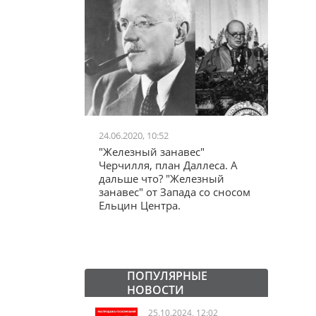
24.06.2020, 10:52
03.04.20
школьников в
"Железный занавес"
"Мама,
лся втайне
Черчилля, план Даллеса. А
акции
ластей"
дальше что? "Железный
"кучки
занавес" от Запада со сносом
Ельцин Центра.
ПОПУЛЯРНЫЕ
НОВОСТИ
25.10.2024, 12:02