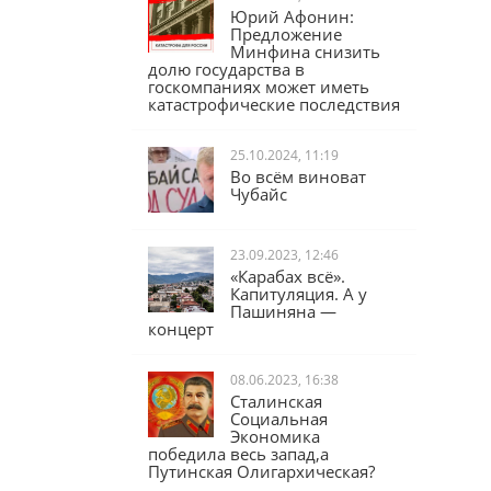
Юрий Афонин:
Предложение
Минфина снизить
долю государства в
госкомпаниях может иметь
катастрофические последствия
25.10.2024, 11:19
Во всём виноват
Чубайс
23.09.2023, 12:46
«Карабах всё».
Капитуляция. А у
Пашиняна —
концерт
08.06.2023, 16:38
Сталинская
Социальная
Экономика
победила весь запад,а
Путинская Олигархическая?