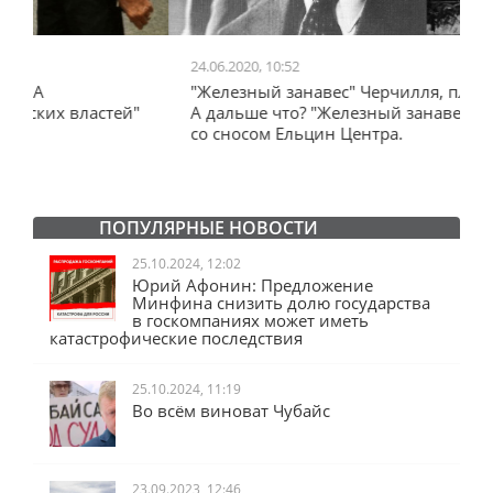
24.06.2020, 10:52
0
"Железный занавес" Черчилля, план Даллеса.
"
"
А дальше что? "Железный занавес" от Запада
и
со сносом Ельцин Центра.
ПОПУЛЯРНЫЕ НОВОСТИ
25.10.2024, 12:02
Юрий Афонин: Предложение
Минфина снизить долю государства
в госкомпаниях может иметь
катастрофические последствия
25.10.2024, 11:19
Во всём виноват Чубайс