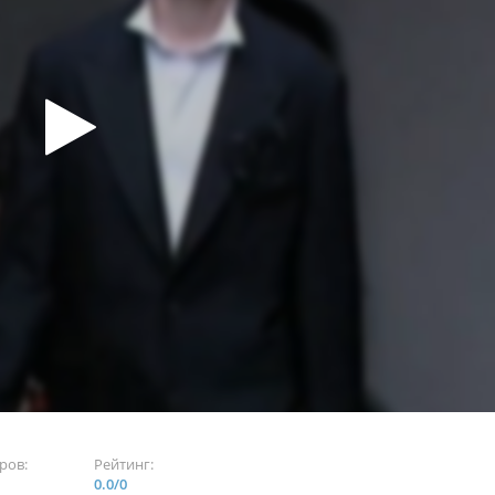
ров:
Рейтинг:
0.0
/
0