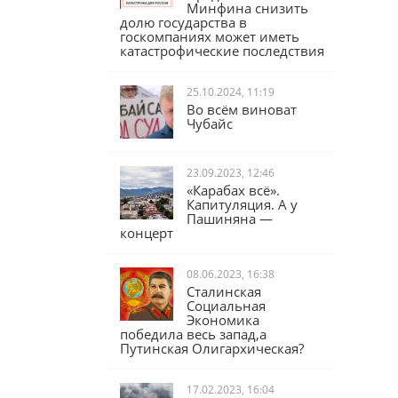
Юрий Афонин:
Предложение
Минфина снизить
долю государства в
госкомпаниях может иметь
катастрофические последствия
25.10.2024, 11:19
Во всём виноват
Чубайс
23.09.2023, 12:46
«Карабах всё».
Капитуляция. А у
Пашиняна —
концерт
08.06.2023, 16:38
Сталинская
Социальная
Экономика
победила весь запад,а
Путинская Олигархическая?