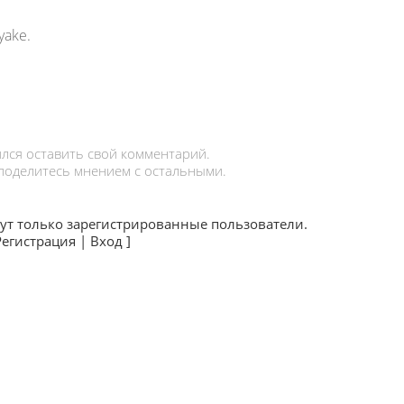
yake.
лся оставить свой комментарий.
 поделитесь мнением с остальными.
ут только зарегистрированные пользователи.
Регистрация
|
Вход
]