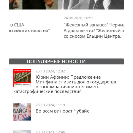
24.06.2020, 10:52
0
"Железный занавес" Черчилля, план Даллеса.
"
"
А дальше что? "Железный занавес" от Запада
и
со сносом Ельцин Центра.
ПОПУЛЯРНЫЕ НОВОСТИ
25.10.2024, 12:02
Юрий Афонин: Предложение
Минфина снизить долю государства
в госкомпаниях может иметь
катастрофические последствия
25.10.2024, 11:19
Во всём виноват Чубайс