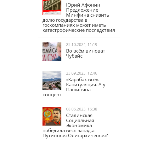
Юрий Афонин:
Предложение
Минфина снизить
долю государства в
госкомпаниях может иметь
катастрофические последствия
25.10.2024, 11:19
Во всём виноват
Чубайс
23.09.2023, 12:46
«Карабах всё».
Капитуляция. А у
Пашиняна —
концерт
08.06.2023, 16:38
Сталинская
Социальная
Экономика
победила весь запад,а
Путинская Олигархическая?