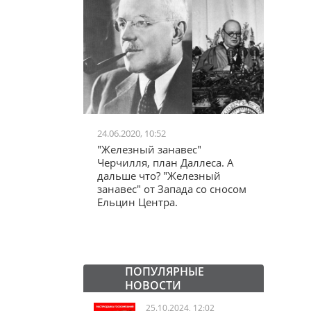
24.06.2020, 10:52
03.04.20
школьников в
"Железный занавес"
"Мама,
лся втайне
Черчилля, план Даллеса. А
акции
ластей"
дальше что? "Железный
"кучки
занавес" от Запада со сносом
Ельцин Центра.
ПОПУЛЯРНЫЕ
НОВОСТИ
25.10.2024, 12:02