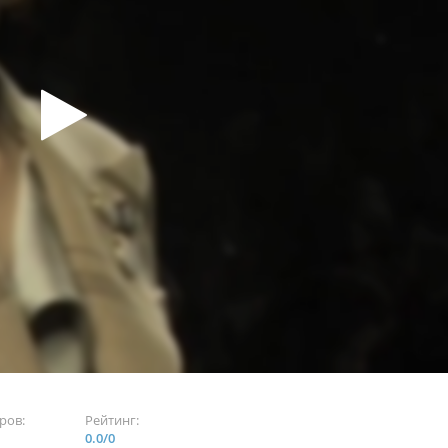
ров:
Рейтинг:
0.0
/
0