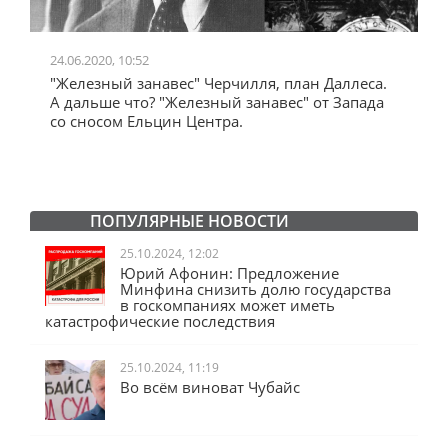
24.06.2020, 10:52
0
"Железный занавес" Черчилля, план Даллеса.
"
"
А дальше что? "Железный занавес" от Запада
и
со сносом Ельцин Центра.
ПОПУЛЯРНЫЕ НОВОСТИ
25.10.2024, 12:02
Юрий Афонин: Предложение
Минфина снизить долю государства
в госкомпаниях может иметь
катастрофические последствия
25.10.2024, 11:19
Во всём виноват Чубайс