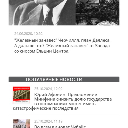
24.06.2020, 10:52
0
"Железный занавес" Черчилля, план Даллеса.
"
"
А дальше что? "Железный занавес" от Запада
и
со сносом Ельцин Центра.
ПОПУЛЯРНЫЕ НОВОСТИ
25.10.2024, 12:02
Юрий Афонин: Предложение
Минфина снизить долю государства
в госкомпаниях может иметь
катастрофические последствия
25.10.2024, 11:19
Во всём виноват Чубайс