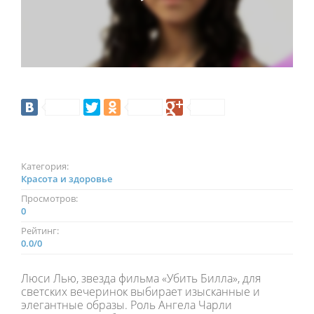
Категория:
Красота и здоровье
Просмотров:
0
Рейтинг:
0.0
/
0
Люси Лью, звезда фильма «Убить Билла», для
светских вечеринок выбирает изысканные и
элегантные образы. Роль Ангела Чарли