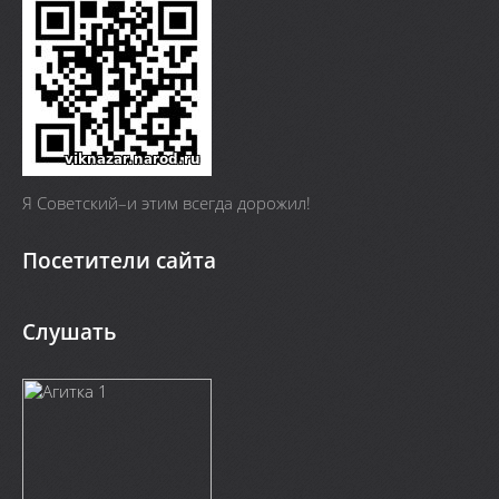
Я Cоветский–и этим всегда дорожил!
Посетители сайта
Слушать