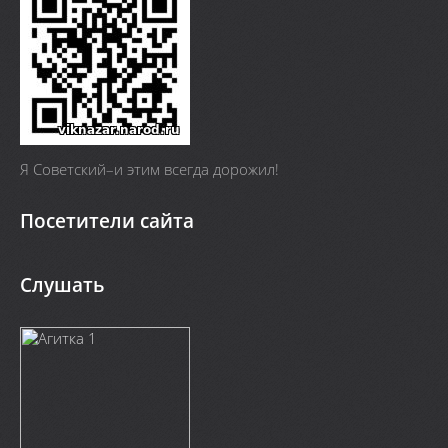
Я Cоветский–и этим всегда дорожил!
Посетители сайта
Слушать