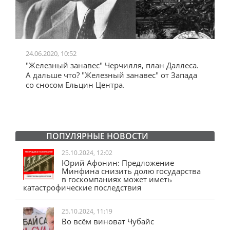
24.06.2020, 10:52
0
"Железный занавес" Черчилля, план Даллеса.
"
"
А дальше что? "Железный занавес" от Запада
и
со сносом Ельцин Центра.
ПОПУЛЯРНЫЕ НОВОСТИ
25.10.2024, 12:02
Юрий Афонин: Предложение
Минфина снизить долю государства
в госкомпаниях может иметь
катастрофические последствия
25.10.2024, 11:19
Во всём виноват Чубайс