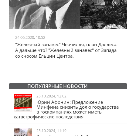
24.06.2020, 10:52
0
"Железный занавес" Черчилля, план Даллеса.
"
"
А дальше что? "Железный занавес" от Запада
и
со сносом Ельцин Центра.
ПОПУЛЯРНЫЕ НОВОСТИ
25.10.2024, 12:02
Юрий Афонин: Предложение
Минфина снизить долю государства
в госкомпаниях может иметь
катастрофические последствия
25.10.2024, 11:19