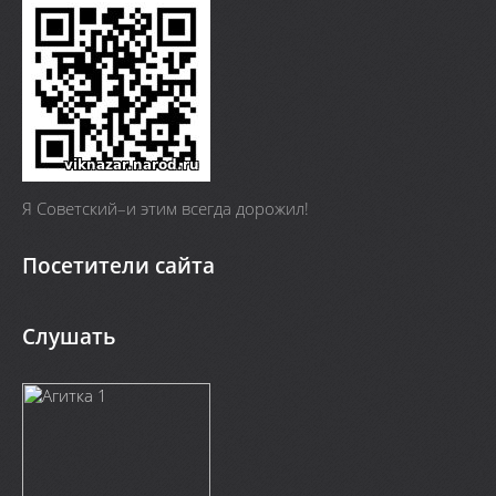
Я Cоветский–и этим всегда дорожил!
Посетители сайта
Слушать