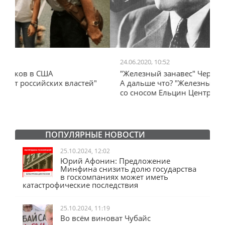
24.06.2020, 10:52
0
"Железный занавес" Черчилля, план Даллеса.
"
"
А дальше что? "Железный занавес" от Запада
и
со сносом Ельцин Центра.
ПОПУЛЯРНЫЕ НОВОСТИ
25.10.2024, 12:02
Юрий Афонин: Предложение
Минфина снизить долю государства
в госкомпаниях может иметь
катастрофические последствия
25.10.2024, 11:19