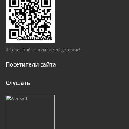
Я Cоветский–и этим всегда дорожил!
Посетители сайта
Слушать