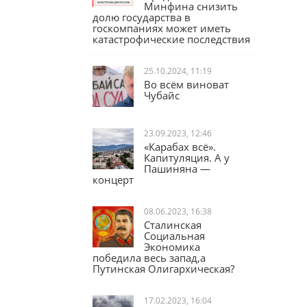
Юрий Афонин:
Предложение
Минфина снизить
долю государства в
госкомпаниях может иметь
катастрофические последствия
25.10.2024, 11:19
Во всём виноват
Чубайс
23.09.2023, 12:46
«Карабах всё».
Капитуляция. А у
Пашиняна —
концерт
08.06.2023, 16:38
Сталинская
Социальная
Экономика
победила весь запад,а
Путинская Олигархическая?