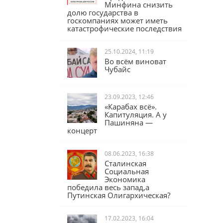
Юрий Афонин:
Предложение
Минфина снизить
долю государства в
госкомпаниях может иметь
катастрофические последствия
25.10.2024, 11:19
Во всём виноват
Чубайс
23.09.2023, 12:46
«Карабах всё».
Капитуляция. А у
Пашиняна —
концерт
08.06.2023, 16:38
Сталинская
Социальная
Экономика
победила весь запад,а
Путинская Олигархическая?