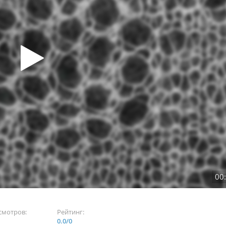
00
смотров:
Рейтинг:
0.0
/
0