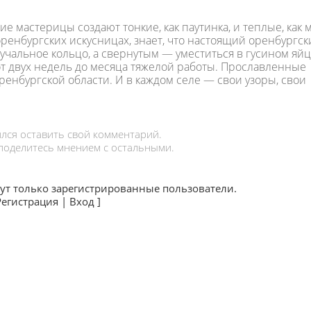
е мастерицы создают тонкие, как паутинка, и теплые, как м
оренбургских искусницах, знает, что настоящий оренбургск
учальное кольцо, а свернутым — уместиться в гусином яйц
от двух недель до месяца тяжелой работы. Прославленные
ренбургской области. И в каждом селе — свои узоры, свои
лся оставить свой комментарий.
 поделитесь мнением с остальными.
ут только зарегистрированные пользователи.
Регистрация
|
Вход
]