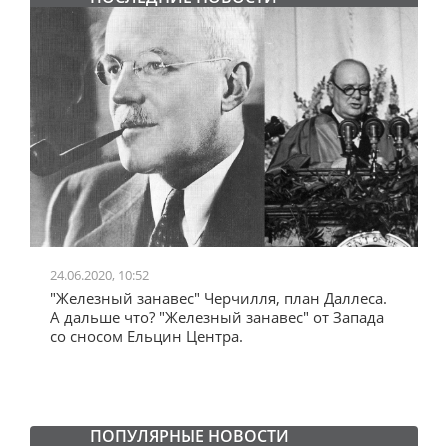
24.06.2020, 10:52
0
"Железный занавес" Черчилля, план Даллеса.
"
"
А дальше что? "Железный занавес" от Запада
и
со сносом Ельцин Центра.
ПОПУЛЯРНЫЕ НОВОСТИ