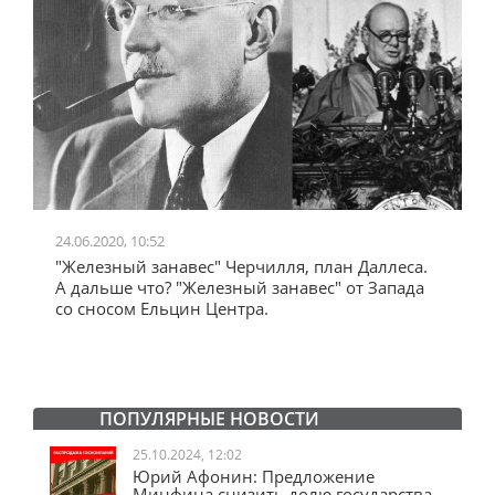
24.06.2020, 10:52
0
"Железный занавес" Черчилля, план Даллеса.
"
"
А дальше что? "Железный занавес" от Запада
и
со сносом Ельцин Центра.
ПОПУЛЯРНЫЕ НОВОСТИ
25.10.2024, 12:02
Юрий Афонин: Предложение
Минфина снизить долю государства