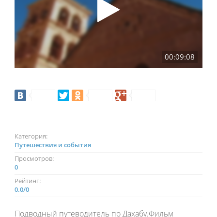
00:09:08
Категория:
Путешествия и события
Просмотров:
0
Рейтинг:
0.0
/
0
Подводный путеводитель по Дахабу.Фильм