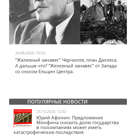
24.06.2020, 10:52
0
"Железный занавес" Черчилля, план Даллеса.
"
"
А дальше что? "Железный занавес" от Запада
и
со сносом Ельцин Центра.
ПОПУЛЯРНЫЕ НОВОСТИ
25.10.2024, 12:02
Юрий Афонин: Предложение
Минфина снизить долю государства
в госкомпаниях может иметь
катастрофические последствия