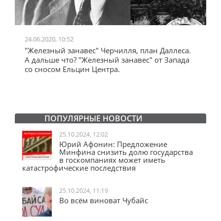
24.06.2020, 10:52
0
"Железный занавес" Черчилля, план Даллеса.
"
"
А дальше что? "Железный занавес" от Запада
и
со сносом Ельцин Центра.
ПОПУЛЯРНЫЕ НОВОСТИ
25.10.2024, 12:02
Юрий Афонин: Предложение
Минфина снизить долю государства
в госкомпаниях может иметь
катастрофические последствия
25.10.2024, 11:19
Во всём виноват Чубайс