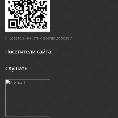
Я Cоветский–и этим всегда дорожил!
Посетители сайта
Слушать