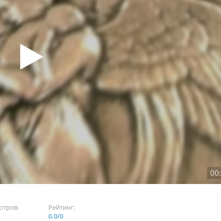
00
отров:
Рейтинг:
0.0
/
0