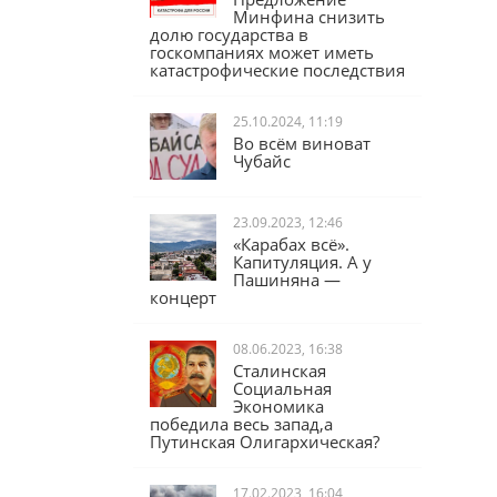
Юрий Афонин:
Предложение
Минфина снизить
долю государства в
госкомпаниях может иметь
катастрофические последствия
25.10.2024, 11:19
Во всём виноват
Чубайс
23.09.2023, 12:46
«Карабах всё».
Капитуляция. А у
Пашиняна —
концерт
08.06.2023, 16:38
Сталинская
Социальная
Экономика
победила весь запад,а
Путинская Олигархическая?