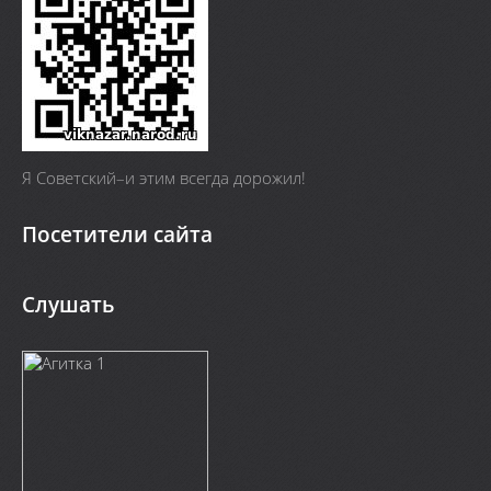
Я Cоветский–и этим всегда дорожил!
Посетители сайта
Слушать