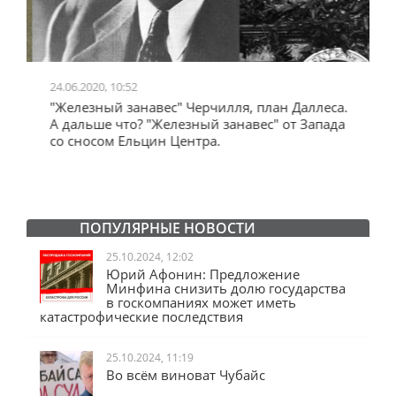
24.06.2020, 10:52
0
"Железный занавес" Черчилля, план Даллеса.
"
"
А дальше что? "Железный занавес" от Запада
и
со сносом Ельцин Центра.
ПОПУЛЯРНЫЕ НОВОСТИ
25.10.2024, 12:02
Юрий Афонин: Предложение
Минфина снизить долю государства
в госкомпаниях может иметь
катастрофические последствия
25.10.2024, 11:19
Во всём виноват Чубайс