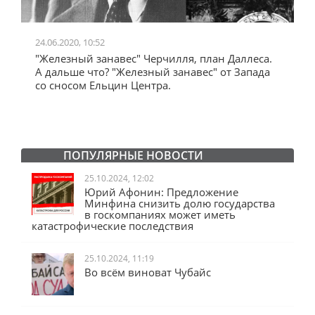
24.06.2020, 10:52
0
"Железный занавес" Черчилля, план Даллеса.
"
"
А дальше что? "Железный занавес" от Запада
и
со сносом Ельцин Центра.
ПОПУЛЯРНЫЕ НОВОСТИ
25.10.2024, 12:02
Юрий Афонин: Предложение
Минфина снизить долю государства
в госкомпаниях может иметь
катастрофические последствия
25.10.2024, 11:19
Во всём виноват Чубайс