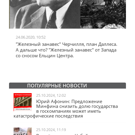
24.06.2020, 10:52
0
"Железный занавес" Черчилля, план Даллеса.
"
"
А дальше что? "Железный занавес" от Запада
и
со сносом Ельцин Центра.
ПОПУЛЯРНЫЕ НОВОСТИ
25.10.2024, 12:02
Юрий Афонин: Предложение
Минфина снизить долю государства
в госкомпаниях может иметь
катастрофические последствия
25.10.2024, 11:19