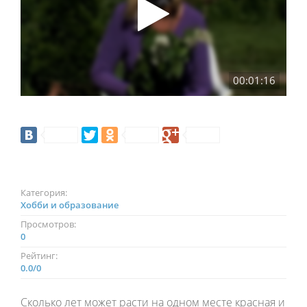
00:01:16
Категория:
Хобби и образование
Просмотров:
0
Рейтинг:
0.0
/
0
Сколько лет может расти на одном месте красная и