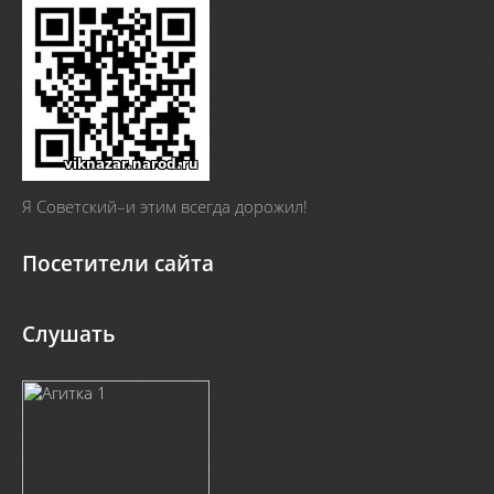
Я Cоветский–и этим всегда дорожил!
Посетители сайта
Слушать