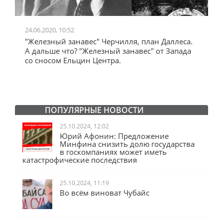
24.06.2020, 10:52
0
"Железный занавес" Черчилля, план Даллеса.
"
"
А дальше что? "Железный занавес" от Запада
и
со сносом Ельцин Центра.
ПОПУЛЯРНЫЕ НОВОСТИ
25.10.2024, 12:02
Юрий Афонин: Предложение
Минфина снизить долю государства
в госкомпаниях может иметь
катастрофические последствия
25.10.2024, 11:19
Во всём виноват Чубайс