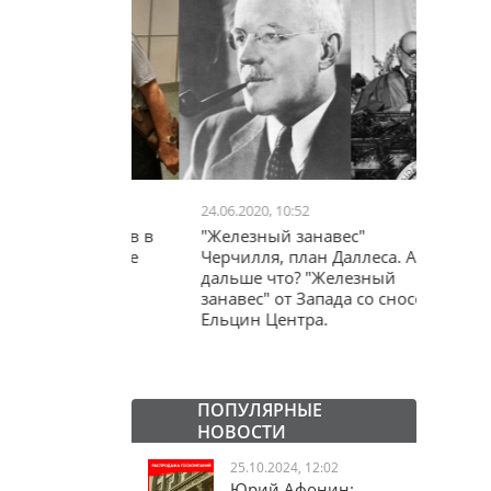
24.06.2020, 10:52
03.04.20
школьников в
"Железный занавес"
"Мама,
лся втайне
Черчилля, план Даллеса. А
акции
ластей"
дальше что? "Железный
"кучки
занавес" от Запада со сносом
Ельцин Центра.
ПОПУЛЯРНЫЕ
НОВОСТИ
25.10.2024, 12:02