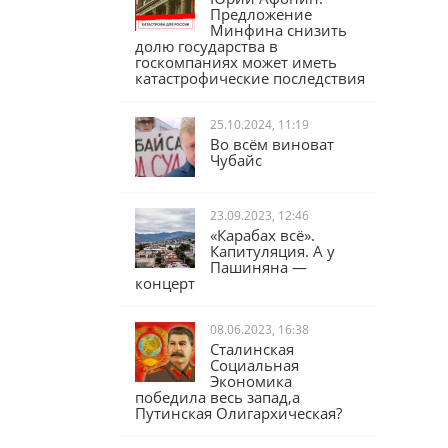
Юрий Афонин:
Предложение
Минфина снизить
долю государства в
госкомпаниях может иметь
катастрофические последствия
25.10.2024, 11:19
Во всём виноват
Чубайс
23.09.2023, 12:46
«Карабах всё».
Капитуляция. А у
Пашиняна —
концерт
08.06.2023, 16:38
Сталинская
Социальная
Экономика
победила весь запад,а
Путинская Олигархическая?