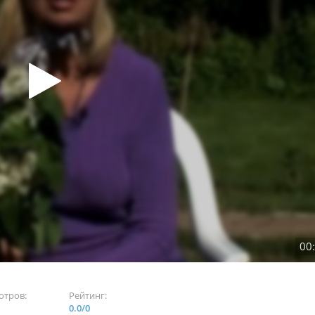
00
отров:
Рейтинг:
0.0
/
0