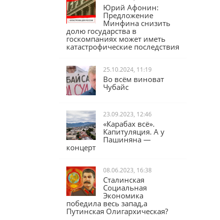
Юрий Афонин:
Предложение
Минфина снизить
долю государства в
госкомпаниях может иметь
катастрофические последствия
25.10.2024, 11:19
Во всём виноват
Чубайс
23.09.2023, 12:46
«Карабах всё».
Капитуляция. А у
Пашиняна —
концерт
08.06.2023, 16:38
Сталинская
Социальная
Экономика
победила весь запад,а
Путинская Олигархическая?