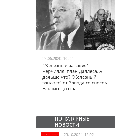
24.06.2020, 10:52
03.04.20
школьников в
"Железный занавес"
"Мама,
лся втайне
Черчилля, план Даллеса. А
акции
ластей"
дальше что? "Железный
"кучки
занавес" от Запада со сносом
Ельцин Центра.
ПОПУЛЯРНЫЕ
НОВОСТИ
25.10.2024, 12:02