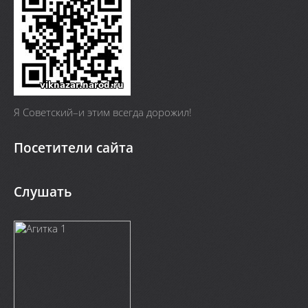
Я Cоветский–и этим всегда дорожил!
Посетители сайта
Слушать