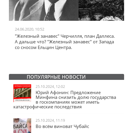
24.06.2020, 10:52
0
"Железный занавес" Черчилля, план Даллеса.
"
"
А дальше что? "Железный занавес" от Запада
и
со сносом Ельцин Центра.
ПОПУЛЯРНЫЕ НОВОСТИ
25.10.2024, 12:02
Юрий Афонин: Предложение
Минфина снизить долю государства
в госкомпаниях может иметь
катастрофические последствия
25.10.2024, 11:19
Во всём виноват Чубайс