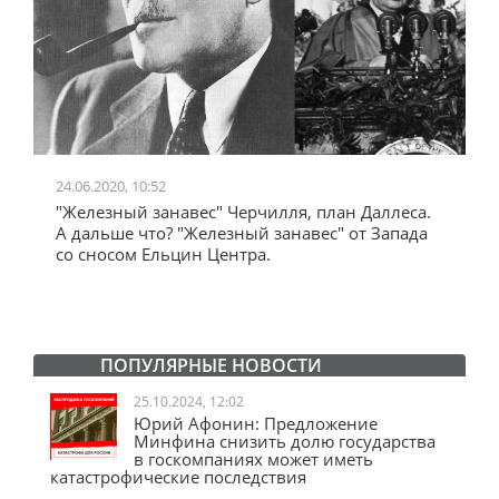
24.06.2020, 10:52
0
"Железный занавес" Черчилля, план Даллеса.
"
"
А дальше что? "Железный занавес" от Запада
и
со сносом Ельцин Центра.
ПОПУЛЯРНЫЕ НОВОСТИ
25.10.2024, 12:02
Юрий Афонин: Предложение
Минфина снизить долю государства
в госкомпаниях может иметь
катастрофические последствия