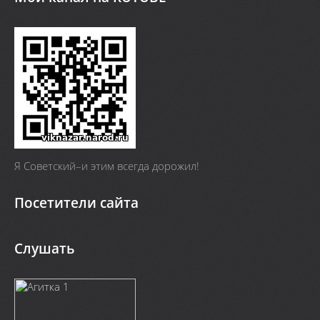
Я Cоветский–и этим всегда дорожил!
Посетители сайта
Слушать