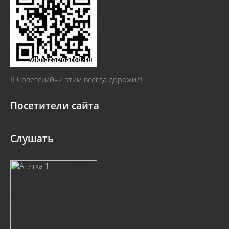
Я Cоветский–и этим всегда дорожил!
Посетители сайта
Слушать