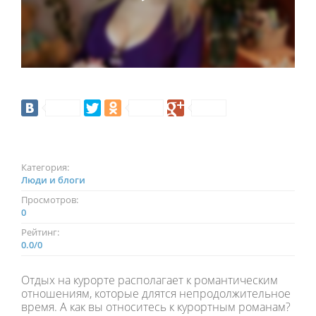
Категория:
Люди и блоги
Просмотров:
0
Рейтинг:
0.0
/
0
Отдых на курорте располагает к романтическим
отношениям, которые длятся непродолжительное
время. А как вы относитесь к курортным романам?