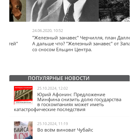
24.06.2020, 10:52
0
"Железный занавес" Черчилля, план Даллеса.
"
"
А дальше что? "Железный занавес" от Запада
и
со сносом Ельцин Центра.
ПОПУЛЯРНЫЕ НОВОСТИ
25.10.2024, 12:02
Юрий Афонин: Предложение
Минфина снизить долю государства
в госкомпаниях может иметь
катастрофические последствия
25.10.2024, 11:19
Во всём виноват Чубайс