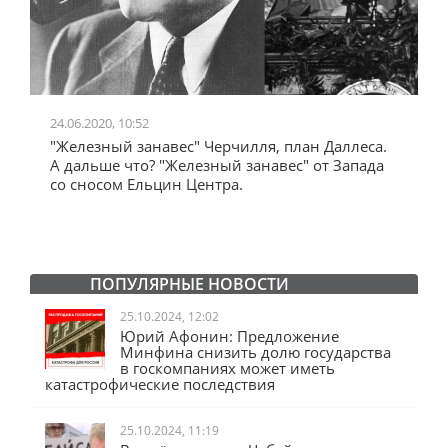
24.06.2020, 10:52
0
"Железный занавес" Черчилля, план Даллеса.
"
"
А дальше что? "Железный занавес" от Запада
и
со сносом Ельцин Центра.
ПОПУЛЯРНЫЕ НОВОСТИ
25.10.2024, 12:02
Юрий Афонин: Предложение
Минфина снизить долю государства
в госкомпаниях может иметь
катастрофические последствия
25.10.2024, 11:19