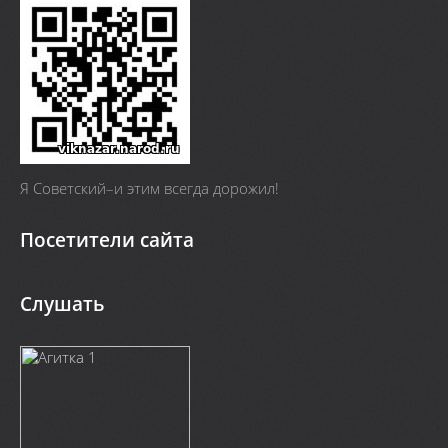
Я Cоветский–и этим всегда дорожил!
Посетители сайта
Слушать