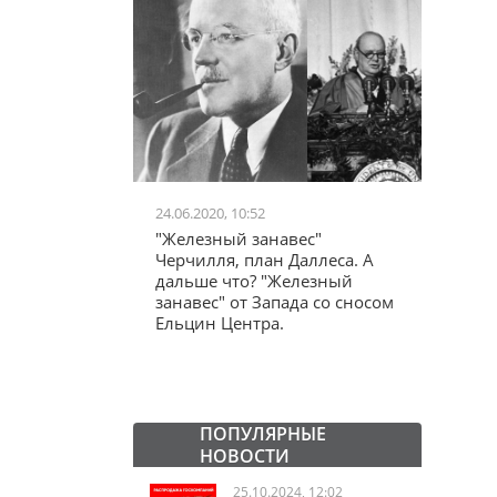
24.06.2020, 10:52
03.04.20
школьников в
"Железный занавес"
"Мама,
лся втайне
Черчилля, план Даллеса. А
акции
ластей"
дальше что? "Железный
"кучки
занавес" от Запада со сносом
Ельцин Центра.
ПОПУЛЯРНЫЕ
НОВОСТИ
25.10.2024, 12:02