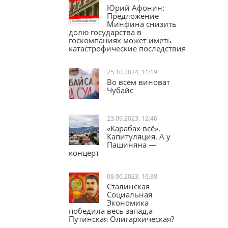
Юрий Афонин:
Предложение
Минфина снизить
долю государства в
госкомпаниях может иметь
катастрофические последствия
25.10.2024, 11:19
Во всём виноват
Чубайс
23.09.2023, 12:46
«Карабах всё».
Капитуляция. А у
Пашиняна —
концерт
08.06.2023, 16:38
Сталинская
Социальная
Экономика
победила весь запад,а
Путинская Олигархическая?